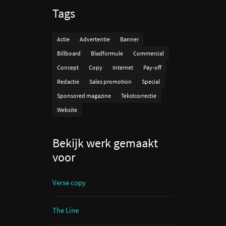
Tags
Actie
Advertentie
Banner
Billboard
Bladformule
Commercial
Concept
Copy
Internet
Pay-off
Redactie
Sales promotion
Special
Sponsored magazine
Tekstcorrectie
Website
Bekijk werk gemaakt
voor
Verse copy
The Line