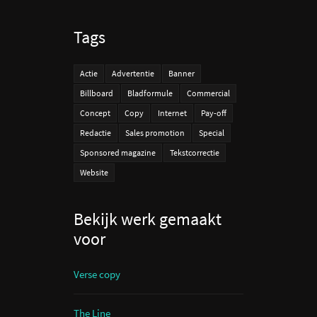
Tags
Actie
Advertentie
Banner
Billboard
Bladformule
Commercial
Concept
Copy
Internet
Pay-off
Redactie
Sales promotion
Special
Sponsored magazine
Tekstcorrectie
Website
Bekijk werk gemaakt
voor
Verse copy
The Line